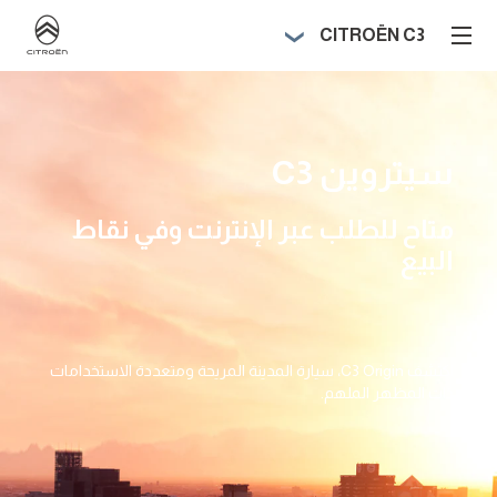
CITROËN C3
سيتروين C3
متاح للطلب عبر الإنترنت وفي نقاط
البيع
اكتشف C3 Origin، سيارة المدينة المريحة ومتعددة الاستخدامات
ذات المظهر الملهم.