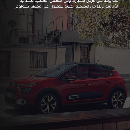
مما يؤكد على عرض السيارة. وفي الأسفل، تستفيد المصابيح
واعتماد
الأمامية LED من التصميم الجديد للحصول على مظهر تكنولوجي.
سيارتك 